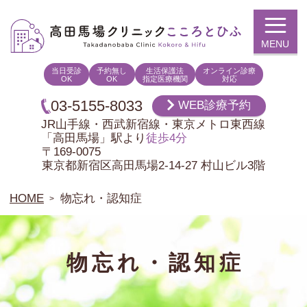
高田馬場クリニックこころとひふ
当日受診
予約無し
生活保護法
オンライン診療
OK
OK
指定医療機関
対応
03-5155-8033
WEB診療予約
JR山手線・西武新宿線・東京メトロ東西線
「高田馬場」駅より
徒歩4分
〒169-0075
東京都新宿区
高田馬場2-14-27 村山ビル3階
HOME
物忘れ・認知症
物忘れ・認知症